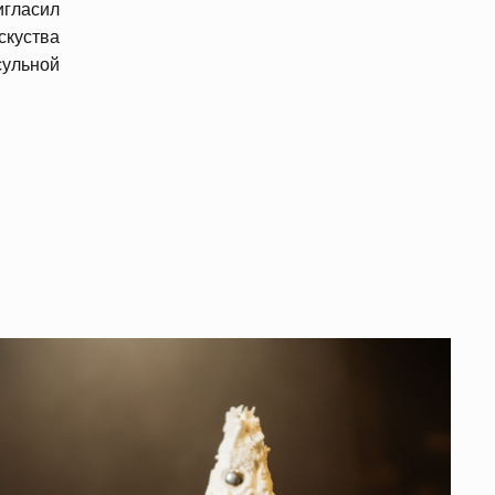
игласил
скуства
ульной