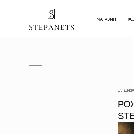
МАГАЗИН
КО
19 Декаб
РО
ST