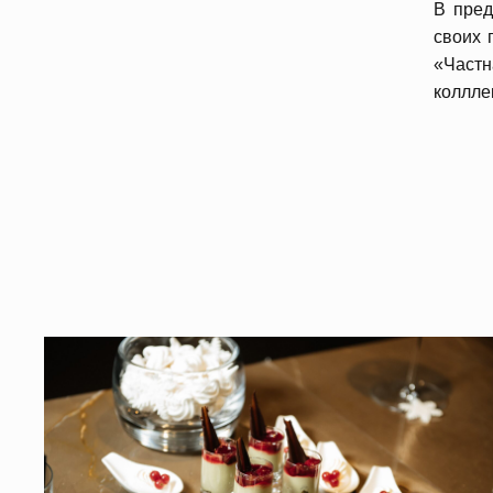
В пред
своих 
«Част
коллле