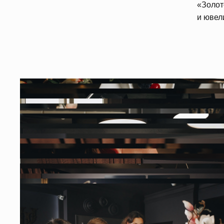
«Золо
и ювел