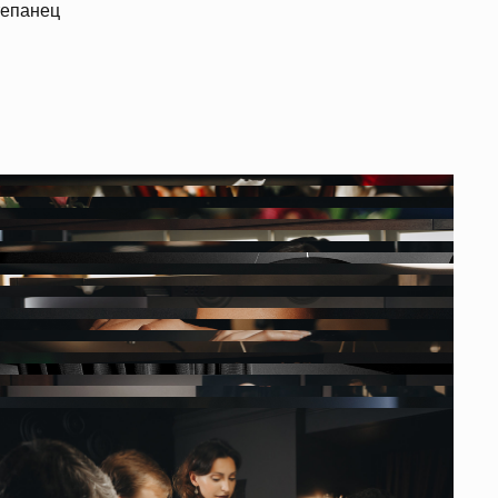
епанец